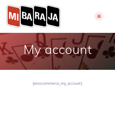
Skip
to
content
My account
[woocommerce_my_account]