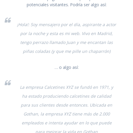
potenciales visitantes. Podría ser algo así:
¡Hola!: Soy mensajero por el día, aspirante a actor
por la noche y esta es mi web. Vivo en Madrid,
tengo perrazo llamado Juan y me encantan las
piñas coladas (y que me pille un chaparrón)
… o algo así:
La empresa Calcetines XYZ se fundó en 1971, y
ha estado produciendo calcetines de calidad
para sus clientes desde entonces. Ubicada en
Gothan, la empresa XYZ tiene más de 2.000
empleados e intenta ayudar en lo que puede
para mejorar la vida en Gothan